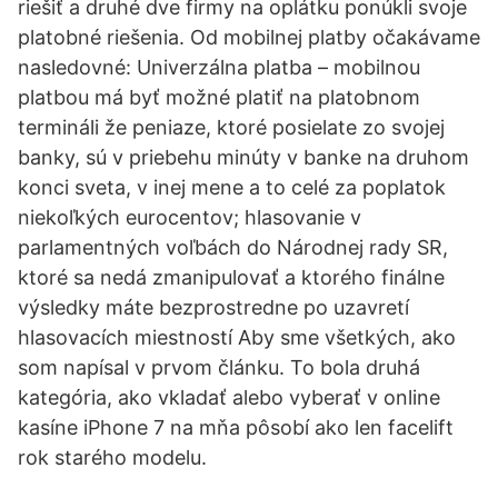
riešiť a druhé dve firmy na oplátku ponúkli svoje
platobné riešenia. Od mobilnej platby očakávame
nasledovné: Univerzálna platba – mobilnou
platbou má byť možné platiť na platobnom
termináli že peniaze, ktoré posielate zo svojej
banky, sú v priebehu minúty v banke na druhom
konci sveta, v inej mene a to celé za poplatok
niekoľkých eurocentov; hlasovanie v
parlamentných voľbách do Národnej rady SR,
ktoré sa nedá zmanipulovať a ktorého finálne
výsledky máte bezprostredne po uzavretí
hlasovacích miestností Aby sme všetkých, ako
som napísal v prvom článku. To bola druhá
kategória, ako vkladať alebo vyberať v online
kasíne iPhone 7 na mňa pôsobí ako len facelift
rok starého modelu.