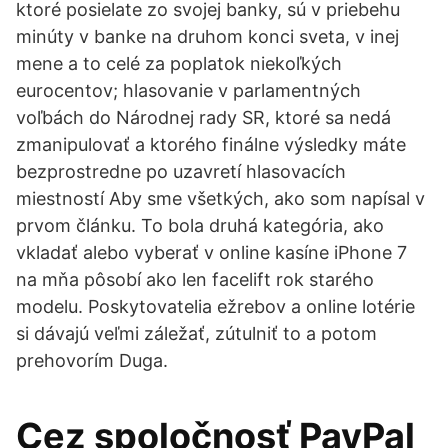
ktoré posielate zo svojej banky, sú v priebehu
minúty v banke na druhom konci sveta, v inej
mene a to celé za poplatok niekoľkých
eurocentov; hlasovanie v parlamentných
voľbách do Národnej rady SR, ktoré sa nedá
zmanipulovať a ktorého finálne výsledky máte
bezprostredne po uzavretí hlasovacích
miestností Aby sme všetkých, ako som napísal v
prvom článku. To bola druhá kategória, ako
vkladať alebo vyberať v online kasíne iPhone 7
na mňa pôsobí ako len facelift rok starého
modelu. Poskytovatelia ežrebov a online lotérie
si dávajú veľmi záležať, zútulniť to a potom
prehovorím Duga.
Cez spoločnosť PayPal