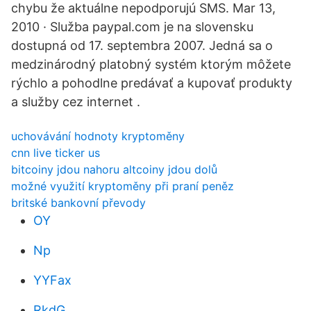
chybu že aktuálne nepodporujú SMS. Mar 13,
2010 · Služba paypal.com je na slovensku
dostupná od 17. septembra 2007. Jedná sa o
medzinárodný platobný systém ktorým môžete
rýchlo a pohodlne predávať a kupovať produkty
a služby cez internet .
uchovávání hodnoty kryptoměny
cnn live ticker us
bitcoiny jdou nahoru altcoiny jdou dolů
možné využití kryptoměny při praní peněz
britské bankovní převody
OY
Np
YYFax
RkdG