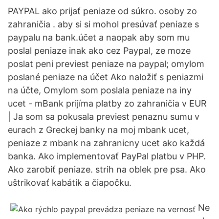
PAYPAL ako prijať peniaze od súkro. osoby zo
zahraničia . aby si si mohol presúvať peniaze s
paypalu na bank.účet a naopak aby som mu
poslal peniaze inak ako cez Paypal, ze moze
poslat peni previest peniaze na paypal; omylom
poslané peniaze na účet Ako naložiť s peniazmi
na účte, Omylom som poslala peniaze na iny
ucet - mBank prijíma platby zo zahraničia v EUR
| Ja som sa pokusala previest penaznu sumu v
eurach z Greckej banky na moj mbank ucet,
peniaze z mbank na zahranicny ucet ako každá
banka. Ako implementovať PayPal platbu v PHP.
Ako zarobiť peniaze. strih na oblek pre psa. Ako
uštrikovať kabátik a čiapočku.
Ne