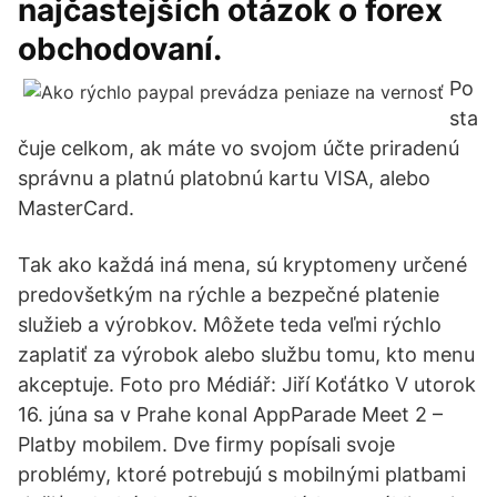
najčastejších otázok o forex
obchodovaní.
Po
sta
čuje celkom, ak máte vo svojom účte priradenú
správnu a platnú platobnú kartu VISA, alebo
MasterCard.
Tak ako každá iná mena, sú kryptomeny určené
predovšetkým na rýchle a bezpečné platenie
služieb a výrobkov. Môžete teda veľmi rýchlo
zaplatiť za výrobok alebo službu tomu, kto menu
akceptuje. Foto pro Médiář: Jiří Koťátko V utorok
16. júna sa v Prahe konal AppParade Meet 2 –
Platby mobilem. Dve firmy popísali svoje
problémy, ktoré potrebujú s mobilnými platbami