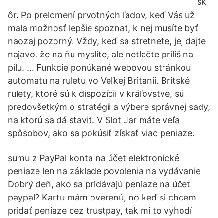
sk
ôr. Po prelomení prvotných ľadov, keď Vás už
mala možnosť lepšie spoznať, k nej musíte byť
naozaj pozorný. Vždy, keď sa stretnete, jej dajte
najavo, že na ňu myslíte, ale netlačte príliš na
pílu. … Funkcie ponúkané webovou stránkou
automatu na ruletu vo Veľkej Británii. Britské
rulety, ktoré sú k dispozícii v kráľovstve, sú
predovšetkým o stratégii a výbere správnej sady,
na ktorú sa dá staviť. V Slot Jar máte veľa
spôsobov, ako sa pokúsiť získať viac peniaze.
sumu z PayPal konta na účet elektronické
peniaze len na základe povolenia na vydávanie
Dobrý deň, ako sa pridávajú peniaze na účet
paypal? Kartu mám overenú, no keď si chcem
pridať peniaze cez trustpay, tak mi to vyhodí