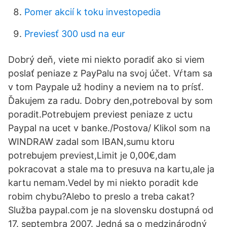
Pomer akcií k toku investopedia
Previesť 300 usd na eur
Dobrý deň, viete mi niekto poradiť ako si viem
poslať peniaze z PayPalu na svoj účet. Vŕtam sa
v tom Paypale už hodiny a neviem na to prísť.
Ďakujem za radu. Dobry den,potreboval by som
poradit.Potrebujem previest peniaze z uctu
Paypal na ucet v banke./Postova/ Klikol som na
WINDRAW zadal som IBAN,sumu ktoru
potrebujem previest,Limit je 0,00€,dam
pokracovat a stale ma to presuva na kartu,ale ja
kartu nemam.Vedel by mi niekto poradit kde
robim chybu?Alebo to preslo a treba cakat?
Služba paypal.com je na slovensku dostupná od
17. septembra 2007. Jedná sa o medzinárodný