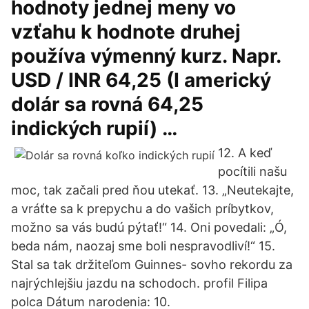
hodnoty jednej meny vo
vzťahu k hodnote druhej
používa výmenný kurz. Napr.
USD / INR 64,25 (I americký
dolár sa rovná 64,25
indických rupií) …
12. A keď
pocítili našu
moc, tak začali pred ňou utekať. 13. „Neutekajte,
a vráťte sa k prepychu a do vašich príbytkov,
možno sa vás budú pýtať!“ 14. Oni povedali: „Ó,
beda nám, naozaj sme boli nespravodliví!“ 15.
Stal sa tak držiteľom Guinnes- sovho rekordu za
najrýchlejšiu jazdu na schodoch. profil Filipa
polca Dátum narodenia: 10.