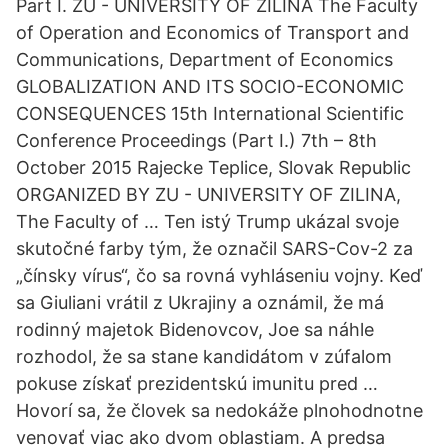
Part I. ZU - UNIVERSITY OF ZILINA The Faculty
of Operation and Economics of Transport and
Communications, Department of Economics
GLOBALIZATION AND ITS SOCIO-ECONOMIC
CONSEQUENCES 15th International Scientific
Conference Proceedings (Part I.) 7th – 8th
October 2015 Rajecke Teplice, Slovak Republic
ORGANIZED BY ZU - UNIVERSITY OF ZILINA,
The Faculty of … Ten istý Trump ukázal svoje
skutočné farby tým, že označil SARS-Cov-2 za
„čínsky vírus“, čo sa rovná vyhláseniu vojny. Keď
sa Giuliani vrátil z Ukrajiny a oznámil, že má
rodinný majetok Bidenovcov, Joe sa náhle
rozhodol, že sa stane kandidátom v zúfalom
pokuse získať prezidentskú imunitu pred …
Hovorí sa, že človek sa nedokáže plnohodnotne
venovať viac ako dvom oblastiam. A predsa