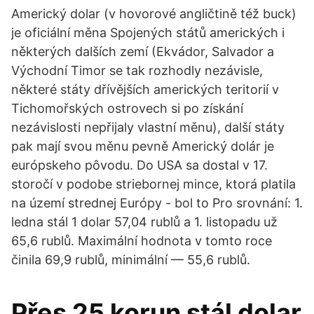
Americký dolar (v hovorové angličtině též buck)
je oficiální měna Spojených států amerických i
některých dalších zemí (Ekvádor, Salvador a
Východní Timor se tak rozhodly nezávisle,
některé státy dřívějších amerických teritorií v
Tichomořských ostrovech si po získání
nezávislosti nepřijaly vlastní měnu), další státy
pak mají svou měnu pevně Americký dolár je
európskeho pôvodu. Do USA sa dostal v 17.
storočí v podobe striebornej mince, ktorá platila
na území strednej Európy - bol to Pro srovnání: 1.
ledna stál 1 dolar 57,04 rublů a 1. listopadu už
65,6 rublů. Maximální hodnota v tomto roce
činila 69,9 rublů, minimální — 55,6 rublů.
Přes 25 korun stál dolar