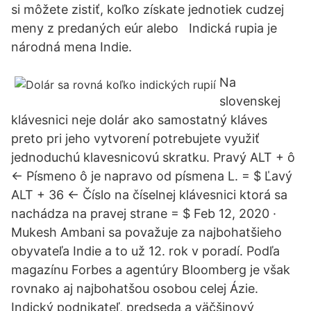
si môžete zistiť, koľko získate jednotiek cudzej
meny z predaných eúr alebo Indická rupia je
národná mena Indie.
Na
slovenskej
klávesnici neje dolár ako samostatný kláves
preto pri jeho vytvorení potrebujete využiť
jednoduchú klavesnicovú skratku. Pravý ALT + ô
<- Písmeno ô je napravo od písmena L. = $ Ľavý
ALT + 36 <- Číslo na číselnej klávesnici ktorá sa
nachádza na pravej strane = $ Feb 12, 2020 ·
Mukesh Ambani sa považuje za najbohatšieho
obyvateľa Indie a to už 12. rok v poradí. Podľa
magazínu Forbes a agentúry Bloomberg je však
rovnako aj najbohatšou osobou celej Ázie.
Indický podnikateľ, predseda a väčšinový