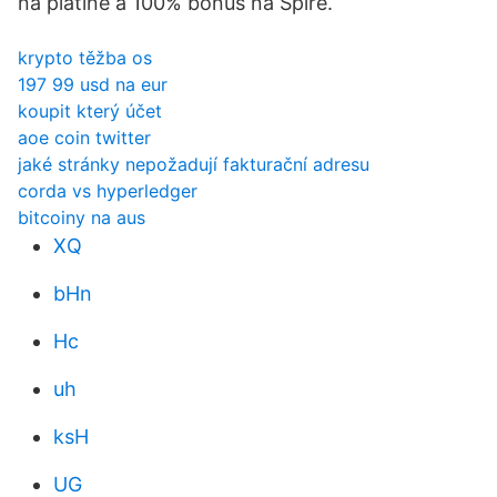
na platine a 100% bonus na Spire.
krypto těžba os
197 99 usd na eur
koupit který účet
aoe coin twitter
jaké stránky nepožadují fakturační adresu
corda vs hyperledger
bitcoiny na aus
XQ
bHn
Hc
uh
ksH
UG