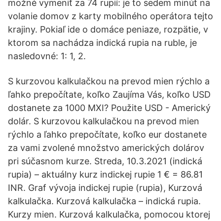
možné vymeniť za 74 rupií: je to sedem minút na
volanie domov z karty mobilného operátora tejto
krajiny. Pokiaľ ide o domáce peniaze, rozpätie, v
ktorom sa nachádza indická rupia na ruble, je
nasledovné: 1: 1, 2.
S kurzovou kalkulačkou na prevod mien rýchlo a
ľahko prepočítate, koľko Zaujíma Vás, koľko USD
dostanete za 1000 MXI? Použite USD - Americký
dolár. S kurzovou kalkulačkou na prevod mien
rýchlo a ľahko prepočítate, koľko eur dostanete
za vami zvolené množstvo amerických dolárov
pri súčasnom kurze. Streda, 10.3.2021 (indická
rupia) – aktuálny kurz indickej rupie 1 € = 86.81
INR. Graf vývoja indickej rupie (rupia), Kurzová
kalkulačka. Kurzová kalkulačka – indická rupia.
Kurzy mien. Kurzová kalkulačka, pomocou ktorej