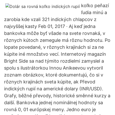
koľko peňazí
ľudia minú a
zarobia kde vzali 321 indických chlapcov z
najvyššej kasty Feb 01, 2017 · Aj keď jedna
bankovka môže byť všade na svete rovnaká, v
rôznych kútoch zemegule má rôznu hodnotu. Po
lopate povedané, v rôznych krajinách si za ne
kúpite iné množstvo vecí. Internetový magazín
Bright Side sa nad týmito rozdielmi zamyslel a
spolu s ilustrátorkou Innou Anikeevou vytvoril
zoznam obrázkov, ktoré dokumentujú, čo si v
rôznych krajinách sveta kúpite, ak Převod
indických rupií na americké dolary (INR/USD).
Grafy, běžné převody, historické směnné kurzy a
další. Bankovka jednej nominálnej hodnoty sa
rovná 0, 01 európskej meny. Jedno euro je