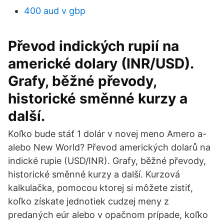
400 aud v gbp
Převod indických rupií na
americké dolary (INR/USD).
Grafy, běžné převody,
historické směnné kurzy a
další.
Koľko bude stáť 1 dolár v novej meno Amero a-
alebo New World? Převod amerických dolarů na
indické rupie (USD/INR). Grafy, běžné převody,
historické směnné kurzy a další. Kurzová
kalkulačka, pomocou ktorej si môžete zistiť,
koľko získate jednotiek cudzej meny z
predaných eúr alebo v opačnom prípade, koľko