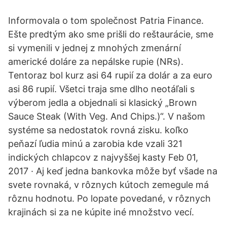
Informovala o tom společnost Patria Finance.
Ešte predtým ako sme prišli do reštaurácie, sme
si vymenili v jednej z mnohých zmenární
americké doláre za nepálske rupie (NRs).
Tentoraz bol kurz asi 64 rupií za dolár a za euro
asi 86 rupií. Všetci traja sme dlho neotáľali s
výberom jedla a objednali si klasický „Brown
Sauce Steak (With Veg. And Chips.)“. V našom
systéme sa nedostatok rovná zisku. koľko
peňazí ľudia minú a zarobia kde vzali 321
indických chlapcov z najvyššej kasty Feb 01,
2017 · Aj keď jedna bankovka môže byť všade na
svete rovnaká, v rôznych kútoch zemegule má
rôznu hodnotu. Po lopate povedané, v rôznych
krajinách si za ne kúpite iné množstvo vecí.