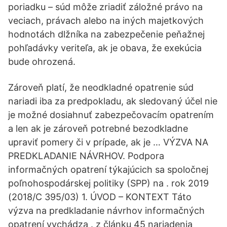
poriadku – súd môže zriadiť záložné právo na
veciach, právach alebo na iných majetkových
hodnotách dlžníka na zabezpečenie peňažnej
pohľadávky veriteľa, ak je obava, že exekúcia
bude ohrozená.
Zároveň platí, že neodkladné opatrenie súd
nariadi iba za predpokladu, ak sledovaný účel nie
je možné dosiahnuť zabezpečovacím opatrením
a len ak je zároveň potrebné bezodkladne
upraviť pomery či v prípade, ak je … VÝZVA NA
PREDKLADANIE NÁVRHOV. Podpora
informačných opatrení týkajúcich sa spoločnej
poľnohospodárskej politiky (SPP) na . rok 2019
(2018/C 395/03) 1. ÚVOD – KONTEXT Táto
výzva na predkladanie návrhov informačných
opatrení vychádza . z článku 45 nariadenia