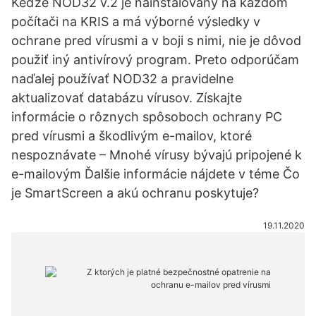
Keďže NOD32 v.2 je nainštalovaný na každom
počítači na KRIS a má výborné výsledky v
ochrane pred vírusmi a v boji s nimi, nie je dôvod
použiť iný antivírový program. Preto odporúčam
naďalej používať NOD32 a pravidelne
aktualizovať databázu vírusov. Získajte
informácie o rôznych spôsoboch ochrany PC
pred vírusmi a škodlivým e-mailov, ktoré
nespoznávate – Mnohé vírusy bývajú pripojené k
e-mailovým Ďalšie informácie nájdete v téme Čo
je SmartScreen a akú ochranu poskytuje?
19.11.2020