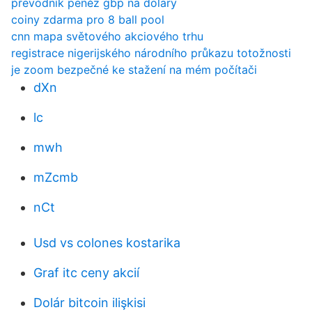
převodník peněz gbp na dolary
coiny zdarma pro 8 ball pool
cnn mapa světového akciového trhu
registrace nigerijského národního průkazu totožnosti
je zoom bezpečné ke stažení na mém počítači
dXn
lc
mwh
mZcmb
nCt
Usd vs colones kostarika
Graf itc ceny akcií
Dolár bitcoin ilişkisi