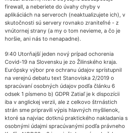
firewall, a neberiete do úvahy chyby v
aplikáciách na serveroch (neaktualizujete ich), v
skutočnosti sú servery rovnako zraniteľné - z
vnútornej strany (a my o tom nevieme, a čo je
horšie, ani nás to nenapadne).
9:40 Utorňajší jeden nový prípad ochorenia
Covid-19 na Slovensku je zo Žilinského kraja.
Európsky výbor pre ochranu údajov sprístupnil
na verejnú debatu text Stanoviska 2/2019 o
spracúvaní osobných údajov podľa článku 6
odsek 1 písmeno b) GDPR Zatiaľ je k dispozícii
iba v anglickej verzii, ale z celkovo štrnástich
strán sme pripravili výpis hlavných myšlienok,
ktoré sa najviac dotknú praktického nakladania s
osobnými údajmi spracúvanými podľa právneho