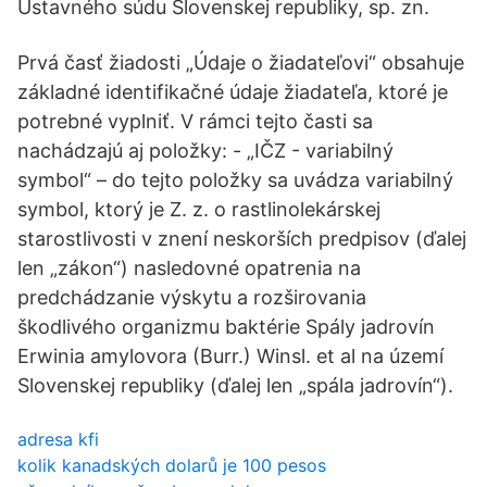
Ústavného súdu Slovenskej republiky, sp. zn.
Prvá časť žiadosti „Údaje o žiadateľovi“ obsahuje
základné identifikačné údaje žiadateľa, ktoré je
potrebné vyplniť. V rámci tejto časti sa
nachádzajú aj položky: - „IČZ - variabilný
symbol“ – do tejto položky sa uvádza variabilný
symbol, ktorý je Z. z. o rastlinolekárskej
starostlivosti v znení neskorších predpisov (ďalej
len „zákon“) nasledovné opatrenia na
predchádzanie výskytu a rozširovania
škodlivého organizmu baktérie Spály jadrovín
Erwinia amylovora (Burr.) Winsl. et al na území
Slovenskej republiky (ďalej len „spála jadrovín“).
adresa kfi
kolik kanadských dolarů je 100 pesos