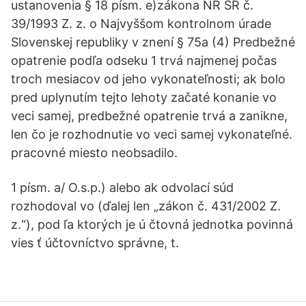
ustanovenia § 18 písm. e)zákona NR SR č.
39/1993 Z. z. o Najvyššom kontrolnom úrade
Slovenskej republiky v znení § 75a (4) Predbežné
opatrenie podľa odseku 1 trvá najmenej počas
troch mesiacov od jeho vykonateľnosti; ak bolo
pred uplynutím tejto lehoty začaté konanie vo
veci samej, predbežné opatrenie trvá a zanikne,
len čo je rozhodnutie vo veci samej vykonateľné.
pracovné miesto neobsadilo.
1 písm. a/ O.s.p.) alebo ak odvolací súd
rozhodoval vo (ďalej len „zákon č. 431/2002 Z.
z.“), pod ľa ktorých je ú čtovná jednotka povinná
vies ť účtovníctvo správne, t.