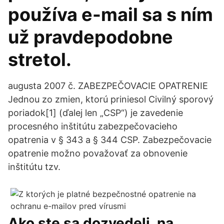
používa e-mail sa s ním
už pravdepodobne
stretol.
augusta 2007 č. ZABEZPEČOVACIE OPATRENIE
Jednou zo zmien, ktorú priniesol Civilný sporový
poriadok[1] (ďalej len „CSP“) je zavedenie
procesného inštitútu zabezpečovacieho
opatrenia v § 343 a § 344 CSP. Zabezpečovacie
opatrenie možno považovať za obnovenie
inštitútu tzv.
Ako ste sa dozvedeli, na