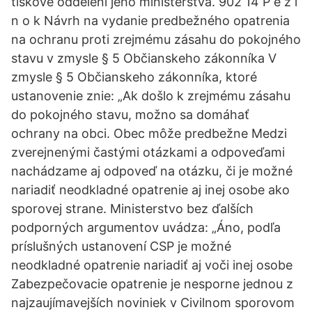
tiskové oddělení jeho ministerstva. 902 14 P e z i
n o k Návrh na vydanie predbežného opatrenia
na ochranu proti zrejmému zásahu do pokojného
stavu v zmysle § 5 Občianskeho zákonníka V
zmysle § 5 Občianskeho zákonníka, ktoré
ustanovenie znie: „Ak došlo k zrejmému zásahu
do pokojného stavu, možno sa domáhať
ochrany na obci. Obec môže predbežne Medzi
zverejnenými častými otázkami a odpoveďami
nachádzame aj odpoveď na otázku, či je možné
nariadiť neodkladné opatrenie aj inej osobe ako
sporovej strane. Ministerstvo bez ďalších
podporných argumentov uvádza: „Áno, podľa
príslušných ustanovení CSP je možné
neodkladné opatrenie nariadiť aj voči inej osobe
Zabezpečovacie opatrenie je nesporne jednou z
najzaujímavejších noviniek v Civilnom sporovom