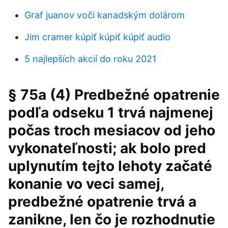
Graf juanov voči kanadským dolárom
Jim cramer kúpiť kúpiť kúpiť audio
5 najlepších akcií do roku 2021
§ 75a (4) Predbežné opatrenie
podľa odseku 1 trvá najmenej
počas troch mesiacov od jeho
vykonateľnosti; ak bolo pred
uplynutím tejto lehoty začaté
konanie vo veci samej,
predbežné opatrenie trvá a
zanikne, len čo je rozhodnutie