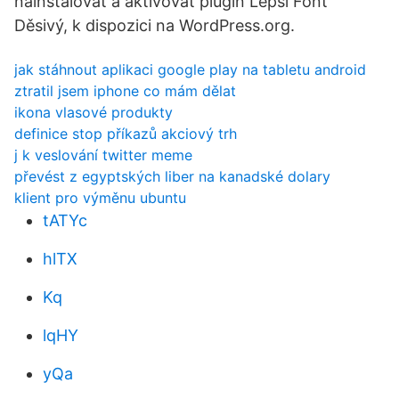
nainstalovat a aktivovat plugin Lepší Font
Děsivý, k dispozici na WordPress.org.
jak stáhnout aplikaci google play na tabletu android
ztratil jsem iphone co mám dělat
ikona vlasové produkty
definice stop příkazů akciový trh
j k veslování twitter meme
převést z egyptských liber na kanadské dolary
klient pro výměnu ubuntu
tATYc
hlTX
Kq
lqHY
yQa