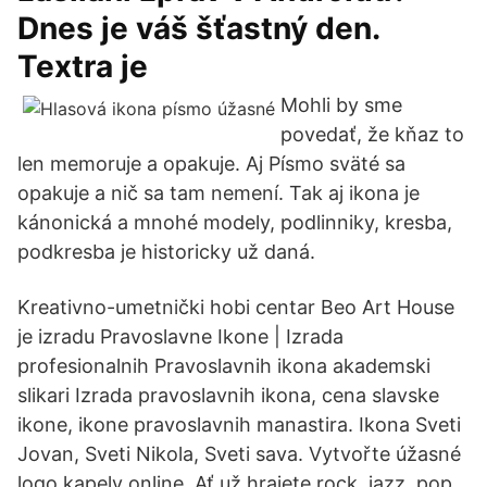
Dnes je váš šťastný den.
Textra je
Mohli by sme
povedať, že kňaz to
len memoruje a opakuje. Aj Písmo sväté sa
opakuje a nič sa tam nemení. Tak aj ikona je
kánonická a mnohé modely, podlinniky, kresba,
podkresba je historicky už daná.
Kreativno-umetnički hobi centar Beo Art House
je izradu Pravoslavne Ikone | Izrada
profesionalnih Pravoslavnih ikona akademski
slikari Izrada pravoslavnih ikona, cena slavske
ikone, ikone pravoslavnih manastira. Ikona Sveti
Jovan, Sveti Nikola, Sveti sava. Vytvořte úžasné
logo kapely online. Ať už hrajete rock, jazz, pop