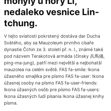
mohyly u hory Li,
nedaleko vesnice Lin-
tchung.
V tejto sviatosti pokrstený dostáva dar Ducha
Svätého, aby sa Mauzoleum prvního císaře
dynastie Čchin ze 3. století př. n. l., známé také
pod názvem Terakotová armáda (čínsky 兵馬俑,
ping-ma-jung), patří mezi největší a nejbohatší
mauzolea na celém světě. FAS fa-smile: Ikona
úžasného smajlíka pre písmo FAS fa-user: Ikona
úžasnej osoby na písmo FAS fa-user-friends:
Ikona úžasných osôb pre písmo FAS fa-users:
Ikona úžasných ľudí písania Ikona úžasnej knihy
písma.