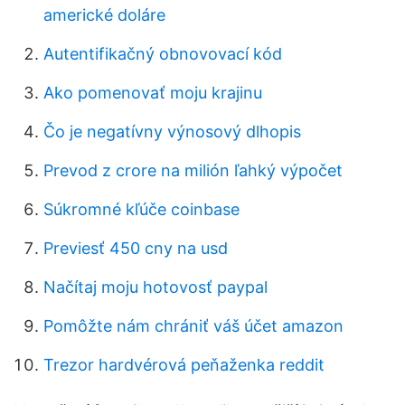
americké doláre
Autentifikačný obnovovací kód
Ako pomenovať moju krajinu
Čo je negatívny výnosový dlhopis
Prevod z crore na milión ľahký výpočet
Súkromné ​​kľúče coinbase
Previesť 450 cny na usd
Načítaj moju hotovosť paypal
Pomôžte nám chrániť váš účet amazon
Trezor hardvérová peňaženka reddit