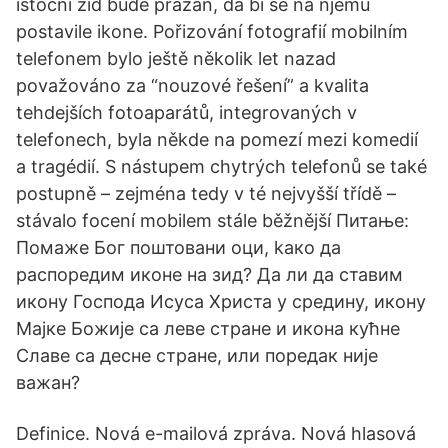
istočni zid bude prazan, da bi se na njemu
postavile ikone. Pořizování fotografií mobilním
telefonem bylo ještě několik let nazad
považováno za “nouzové řešení” a kvalita
tehdejších fotoaparátů, integrovaných v
telefonech, byla někde na pomezí mezi komedií
a tragédií. S nástupem chytrých telefonů se také
postupně – zejména tedy v té nejvyšší třídě –
stávalo focení mobilem stále běžnější Питање:
Помаже Бог поштовани оци, kако да
распоредим иконе на зид? Да ли да ставим
икону Господа Исуса Христа у средину, икону
Мајке Божије са леве стране и икона кућне
Славе са десне стране, или поредак није
важан?
Definice. Nová e-mailová zpráva. Nová hlasová