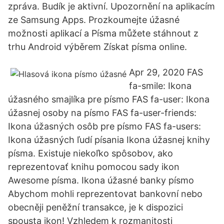
zpráva. Budík je aktivní. Upozornění na aplikacím
ze Samsung Apps. Prozkoumejte úžasné
možnosti aplikací a Písma můžete stáhnout z
trhu Android výběrem Získat písma online.
Apr 29, 2020 FAS
fa-smile: Ikona
úžasného smajlíka pre písmo FAS fa-user: Ikona
úžasnej osoby na písmo FAS fa-user-friends:
Ikona úžasných osôb pre písmo FAS fa-users:
Ikona úžasných ľudí písania Ikona úžasnej knihy
písma. Existuje niekoľko spôsobov, ako
reprezentovať knihu pomocou sady ikon
Awesome písma. Ikona úžasné banky písmo
Abychom mohli reprezentovat bankovní nebo
obecněji peněžní transakce, je k dispozici
spousta ikon! Vzhledem k rozmanitosti