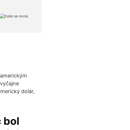
s americkým
zvyčajne
americký dolár,
 bol