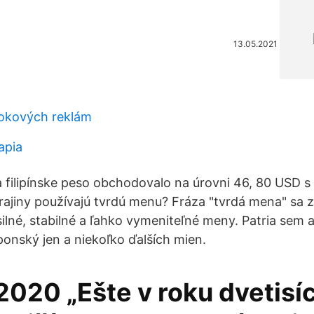
13.05.2021
okových reklám
apia
sa filipínske peso obchodovalo na úrovni 46, 80 USD 
rajiny používajú tvrdú menu? Fráza "tvrdá mena" sa 
silné, stabilné a ľahko vymeniteľné meny. Patria sem 
aponský jen a niekoľko ďalších mien.
 2020 „Ešte v roku dvetisíc