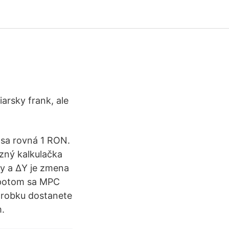
arsky frank, ale
 sa rovná 1 RON.
zný kalkulačka
by a ΔY je zmena
, potom sa MPC
árobku dostanete
m.