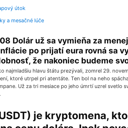
apový útok
ky a mesačné lúče
008 Dolár už sa vymieňa za menej
inflácie po prijatí eura rovná sa 
obnosť, že nakoniec budeme svo
o najmladšiu hlavu štátu prezývali, zomrel 29. nove
ení, ktoré utrpel pri atentáte. Ten bol na neho spác
pane. Už za tri mesiace po jeho úmrtí uzrel svetlo s
.
USDT) je kryptomena, kto