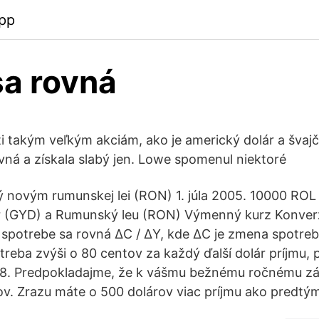
app
sa rovná
i takým veľkým akciám, ako je americký dolár a švajči
ovná a získala slabý jen. Lowe spomenul niektoré
 novým rumunskej lei (RON) 1. júla 2005. 10000 ROL
r (GYD) a Rumunský leu (RON) Výmenný kurz Konver
 spotrebe sa rovná ΔC / ΔY, kde ΔC je zmena spotre
otreba zvýši o 80 centov za každý ďalší dolár príjmu
 0,8. Predpokladajme, že k vášmu bežnému ročnému z
v. Zrazu máte o 500 dolárov viac príjmu ako predtý