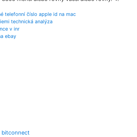
 telefonní číslo apple id na mac
iemi technická analýza
nce v inr
na ebay
o bitconnect