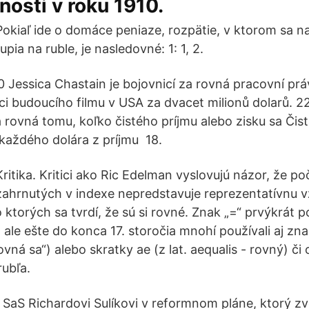
tnosti v roku 1910.
Pokiaľ ide o domáce peniaze, rozpätie, v ktorom sa n
rupia na ruble, je nasledovné: 1: 1, 2.
0 Jessica Chastain je bojovnicí za rovná pracovní pr
ci budoucího filmu v USA za dvacet milionů dolarů. 22
 rovná tomu, koľko čistého príjmu alebo zisku sa Čis
z každého dolára z príjmu 18.
Kritika. Kritici ako Ric Edelman vyslovujú názor, že p
zahrnutých v indexe nepredstavuje reprezentatívnu vz
 ktorých sa tvrdí, že sú si rovné. Znak „=“ prvýkrát p
 ale ešte do konca 17. storočia mnohí používali aj zn
ovná sa“) alebo skratky ae (z lat. aequalis - rovný) či
rubľa.
SaS Richardovi Sulíkovi v reformnom pláne, ktorý zve