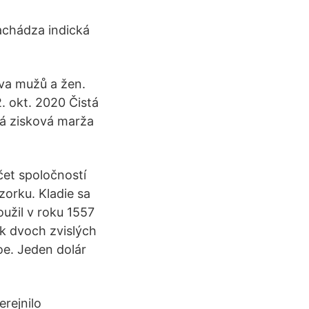
achádza indická
áva mužů a žen.
. okt. 2020 Čistá
tá zisková marža
očet spoločností
orku. Kladie sa
oužil v roku 1557
ak dvoch zvislých
 oe. Jeden dolár
rejnilo