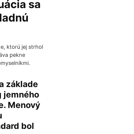
tuácia sa
ladnú
, ktorú jej strhol
táva pekne
iemyselníkmi.
a základe
 g jemného
ie. Menový
u
dard bol