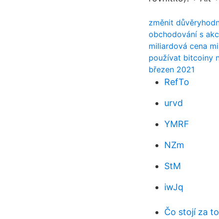
změnit důvěryhodné
obchodování s akc
miliardová cena mi
používat bitcoiny 
březen 2021
RefTo
urvd
YMRF
NZm
StM
iwJq
Čo stojí za t