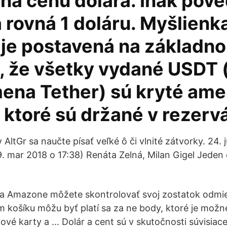
na cenu dolára. Inak pov
 rovná 1 doláru. Myšlienk
 je postavená na základn
e, že všetky vydané USDT 
ena Tether) sú kryté ame
 ktoré sú držané v rezerv
ltGr sa naučte písať veľké ô či vlnité zátvorky. 24. 
9. mar 2018 o 17:38) Renáta Zelná, Milan Gigel Jeden 
a Amazone môžete skontrolovať svoj zostatok odmien
 košíku môžu byť platí sa za ne body, ktoré je možné 
ové karty a … Dolár a cent sú v skutočnosti súvisiac