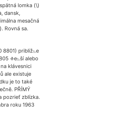
 spätná lomka (\)
, dansk‎,
 Minimálna mesačná
). Rovná sa.
0 8801) približ⎁e
8805 ⎀e⎁ší alebo
na klávesnici
ů ale existuje
dku je to také
lečně. PŘÍMÝ
pozrieť zblízka.
mbra roku 1963