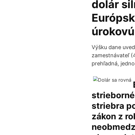
dolár si
Európsk
úrokovú
Výšku dane uvedie
zamestnávateľ (4
prehľadná, jedno 
strieborné
striebra p
zákon z ro
neobmedze