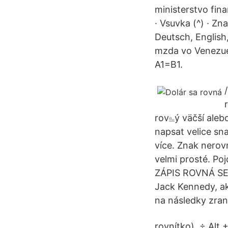
ministerstvo fina
· Vsuvka (^) · Zna
Deutsch‎, English‎
mzda vo Venezuel
A1=B1.
rov⎁ý väčší aleb
napsat velice sna
více. Znak nerovn
velmi prosté. P
ZÁPIS ROVNÁ SE… 
Jack Kennedy, ak
na následky zrane
rovnítko). ÷ Alt 