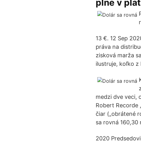
plne v pla
13 €. 12 Sep 202
práva na distribu
zisková marža sa
ilustruje, koľko 
medzi dve veci, o
Robert Recorde ,
čiar („obrátené r
sa rovná 160,30 
2020 Predsedovi 