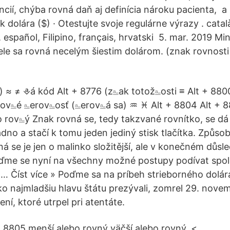
ncií, chýba rovná daň aj definícia nároku pacienta, a
k dolára ($) · Otestujte svoje regulárne výrazy . català‎
, español‎, Filipino‎, français‎, hrvatski‎ 5. mar. 2019
e sa rovná necelým šiestim dolárom. (znak rovnosti
/) ≈ ≠ ⎀á kód Alt + 8776 (z⎁ak totož⎁osti ≡ Alt + 880
rov⎁é ⎁erov⎁osť (⎁erov⎁á sa) ♒ ♓ Alt + 8804 Alt + 
o rov⎁ý Znak rovná se, tedy takzvané rovnítko, se dá 
dno a stačí k tomu jeden jediný stisk tlačítka. Způsob
á se je jen o malinko složitější, ale v konečném důsle
ojďme se nyní na všechny možné postupy podívat spo
Číst více » Poďme sa na príbeh strieborného dolára 
o najmladšiu hlavu štátu prezývali, zomrel 29. nove
ní, ktoré utrpel pri atentáte.
+ 8805 menší alebo rovný väčší alebo rovný. <.