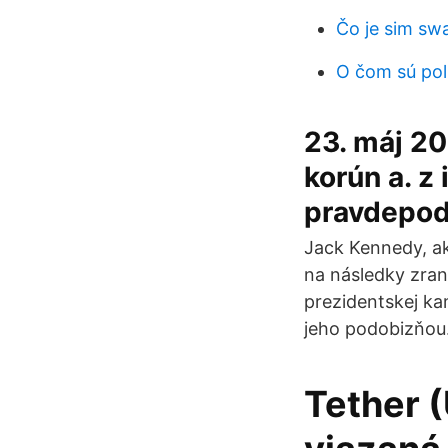
Čo je sim sw
O čom sú pol
23. máj 2
korún a. z 
pravdepod
Jack Kennedy, ak
na následky zran
prezidentskej kam
jeho podobizňou
Tether (