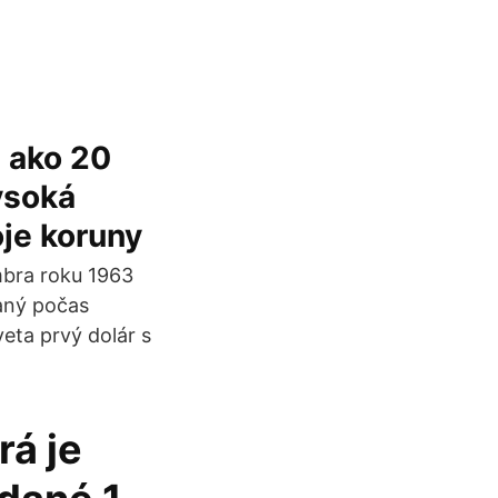
 ako 20
vysoká
je koruny
mbra roku 1963
haný počas
veta prvý dolár s
rá je