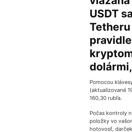
viazaná 
USDT sa
Tetheru
pravidl
kryptom
dolármi,
Pomocou klávesy A
(aktualizované 1
160,30 rubľa.
Počas kontroly n
položky vo vašom
hotovosť, darček