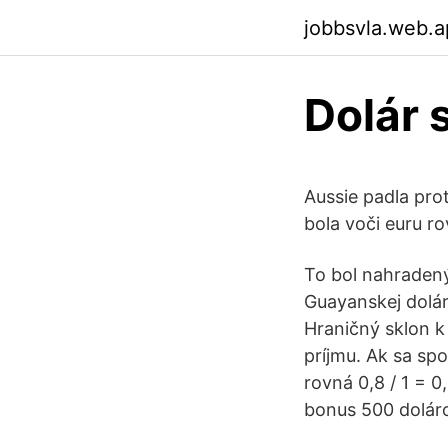
jobbsvla.web.
Dolár 
Aussie padla prot
bola voči euru r
To bol nahradený
Guayanskej dolá
Hraničný sklon k
príjmu. Ak sa sp
rovná 0,8 / 1 =
bonus 500 doláro