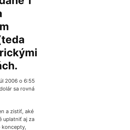
edané 1
a
om
(teda
rickými
ách.
júl 2006 o 6:55
dolár sa rovná
 a zistiť, aké
uplatniť aj za
e koncepty,