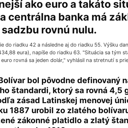
lnejší ako euro a takáto si
a centrálna banka má zák
 sadzbu rovnú nulu.
 do riadku 42 a následne aj do riadku 55. Výšku dane
34,88 eura), napíše do riadku 63. "Situácia sa tým s
euro rovná sa jeden dolár," vyhlásil na stretnutí s pr
Bolívar bol pôvodne definovaný n
ho štandardi, ktorý sa rovná 4,5
odľa zásad Latinskej menovej ún
ku 1887 urobil zo zlatého bolívar
né zákonné platidlo a zlatý štan