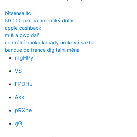
bitsense llc
50 000 pkr na americký dolar
apple cashback
m & a pwc daň
centrální banka kanady úroková sazba
banque de france digitální měna
mgHPy
VS
FPDHu
Akk
pRXne
gGj