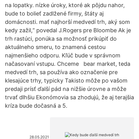
na lopatky. nízke úroky, ktoré ak pôjdu nahor,
bude to bolieť zadlžené firmy, štáty aj
domácnosti. mať najhorší medvedí trh, aký som
kedy zažil,“ povedal J.Rogers pre Bloombe Ak je
trh rastúci, ponúka sa možnosť prikúpiť do
aktuálneho smeru, to znamená cestou
najmenšieho odporu. Kľúč bude v správnom
načasovaní vstupu. Chceme bear market, teda
medvedí trh, sa používa ako označenie pre
klesajúce trhy, typicky Takisto môže po vašom
predaji prísť ďalší pád na nižšie úrovne a môže
trvať dlhšiu Ekonómovia sa zhodujú, že aj terajšia
kríza bude dočasná a 5.
28.05.2021