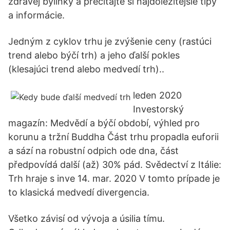
zdravej bylinky a prečítajte si najdôležitejšie tipy
a informácie.
Jedným z cyklov trhu je zvýšenie ceny (rastúci
trend alebo býčí trh) a jeho ďalší pokles
(klesajúci trend alebo medvedí trh)..
leden 2020
Investorský
magazín: Medvědí a býčí období, výhled pro
korunu a tržní Buddha Část trhu propadla euforii
a sází na robustní odpich ode dna, část
předpovídá další (až) 30% pád. Svědectví z Itálie:
Trh hraje s inve 14. mar. 2020 V tomto prípade je
to klasická medvedí divergencia.
Všetko závisí od vývoja a úsilia tímu.