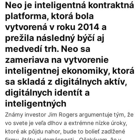
Neo je inteligentná kontraktná
platforma, ktorá bola
vytvorená v roku 2014 a
prežila následný býčí aj
medvedí trh. Neo sa
zameriava na vytvorenie
inteligentnej ekonomiky, ktorá
sa skladá z digitálnych aktív,
digitálnych identít a
inteligentných
Známy investor Jim Rogers argumentuje tým, že
vo svete je veľa dlhov a extrémne nízke úroky,
ktoré ak pôjdu nahor, bude to bolieť zadlžené
firmy, štáty aj domácnosti. „Očakávam, že v