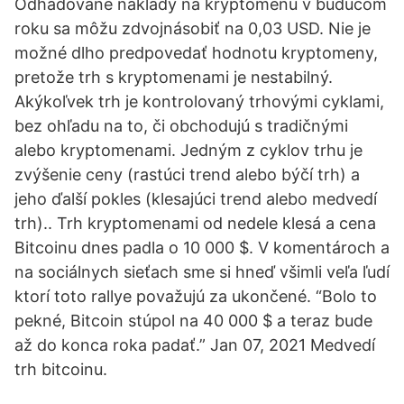
Odhadované náklady na kryptomenu v budúcom
roku sa môžu zdvojnásobiť na 0,03 USD. Nie je
možné dlho predpovedať hodnotu kryptomeny,
pretože trh s kryptomenami je nestabilný.
Akýkoľvek trh je kontrolovaný trhovými cyklami,
bez ohľadu na to, či obchodujú s tradičnými
alebo kryptomenami. Jedným z cyklov trhu je
zvýšenie ceny (rastúci trend alebo býčí trh) a
jeho ďalší pokles (klesajúci trend alebo medvedí
trh).. Trh kryptomenami od nedele klesá a cena
Bitcoinu dnes padla o 10 000 $. V komentároch a
na sociálnych sieťach sme si hneď všimli veľa ľudí
ktorí toto rallye považujú za ukončené. “Bolo to
pekné, Bitcoin stúpol na 40 000 $ a teraz bude
až do konca roka padať.” Jan 07, 2021 Medvedí
trh bitcoinu.