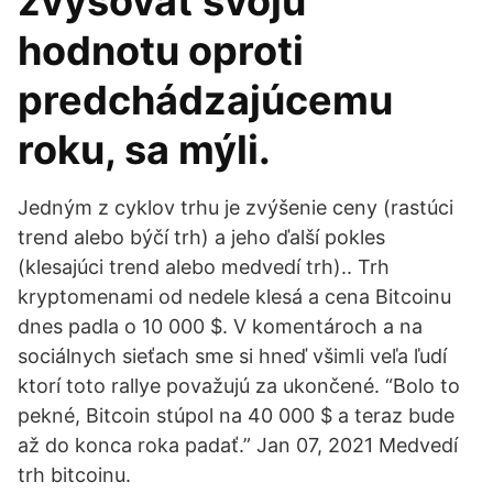
zvyšovať svoju
hodnotu oproti
predchádzajúcemu
roku, sa mýli.
Jedným z cyklov trhu je zvýšenie ceny (rastúci
trend alebo býčí trh) a jeho ďalší pokles
(klesajúci trend alebo medvedí trh).. Trh
kryptomenami od nedele klesá a cena Bitcoinu
dnes padla o 10 000 $. V komentároch a na
sociálnych sieťach sme si hneď všimli veľa ľudí
ktorí toto rallye považujú za ukončené. “Bolo to
pekné, Bitcoin stúpol na 40 000 $ a teraz bude
až do konca roka padať.” Jan 07, 2021 Medvedí
trh bitcoinu.