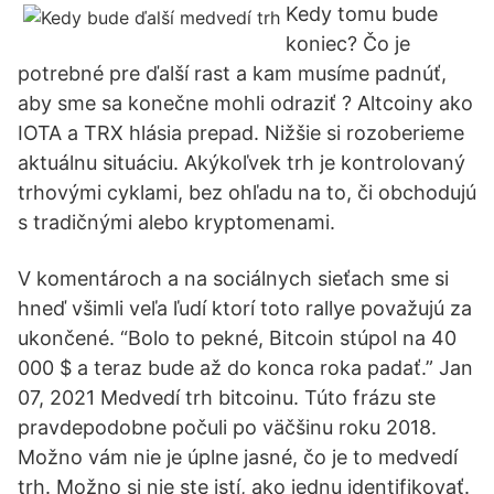
Kedy tomu bude
koniec? Čo je
potrebné pre ďalší rast a kam musíme padnúť,
aby sme sa konečne mohli odraziť ? Altcoiny ako
IOTA a TRX hlásia prepad. Nižšie si rozoberieme
aktuálnu situáciu. Akýkoľvek trh je kontrolovaný
trhovými cyklami, bez ohľadu na to, či obchodujú
s tradičnými alebo kryptomenami.
V komentároch a na sociálnych sieťach sme si
hneď všimli veľa ľudí ktorí toto rallye považujú za
ukončené. “Bolo to pekné, Bitcoin stúpol na 40
000 $ a teraz bude až do konca roka padať.” Jan
07, 2021 Medvedí trh bitcoinu. Túto frázu ste
pravdepodobne počuli po väčšinu roku 2018.
Možno vám nie je úplne jasné, čo je to medvedí
trh. Možno si nie ste istí, ako jednu identifikovať.