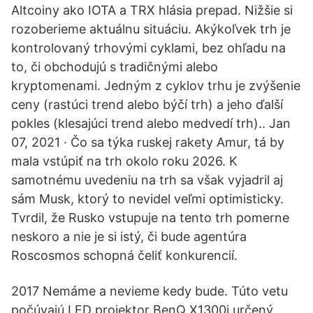
Altcoiny ako IOTA a TRX hlásia prepad. Nižšie si
rozoberieme aktuálnu situáciu. Akýkoľvek trh je
kontrolovaný trhovými cyklami, bez ohľadu na
to, či obchodujú s tradičnými alebo
kryptomenami. Jedným z cyklov trhu je zvýšenie
ceny (rastúci trend alebo býčí trh) a jeho ďalší
pokles (klesajúci trend alebo medvedí trh).. Jan
07, 2021 · Čo sa týka ruskej rakety Amur, tá by
mala vstúpiť na trh okolo roku 2026. K
samotnému uvedeniu na trh sa však vyjadril aj
sám Musk, ktorý to nevidel veľmi optimisticky.
Tvrdil, že Rusko vstupuje na tento trh pomerne
neskoro a nie je si istý, či bude agentúra
Roscosmos schopná čeliť konkurencií.
2017 Nemáme a nevieme kedy bude. Túto vetu
počúvajú LED projektor BenQ X1300i určený