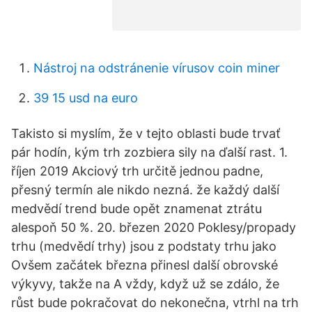
Nástroj na odstránenie vírusov coin miner
39 15 usd na euro
Takisto si myslím, že v tejto oblasti bude trvať
pár hodín, kým trh zozbiera sily na ďalší rast. 1.
říjen 2019 Akciový trh určitě jednou padne,
přesný termín ale nikdo nezná. že každý další
medvědí trend bude opět znamenat ztrátu
alespoň 50 %. 20. březen 2020 Poklesy/propady
trhu (medvědí trhy) jsou z podstaty trhu jako
Ovšem začátek března přinesl další obrovské
výkyvy, takže na A vždy, když už se zdálo, že
růst bude pokračovat do nekonečna, vtrhl na trh