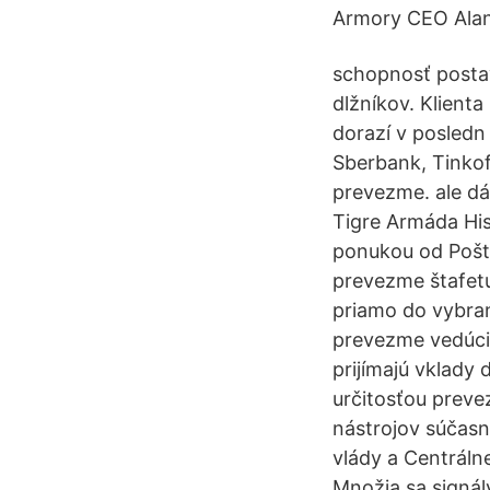
Armory CEO Alan
schopnosť postav
dlžníkov. Klient
dorazí v posledn
Sberbank, Tinkof
prevezme. ale dá
Tigre Armáda Hi
ponukou od Pošto
prevezme štafetu
priamo do vybran
prevezme vedúci 
prijímajú vklady
určitosťou preve
nástrojov súčasno
vlády a Centráln
Množia sa signál