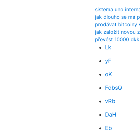
sistema uno intern
jak dlouho se má p
prodávat bitcoiny 
jak založit novou 
převést 10000 dkk
Lk
yF
oK
FdbsQ
vRb
DaH
Eb