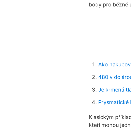
body pro běžné u
Ako nakupova
480 v doláro
Je kŕmená tl
Prysmatické l
Klasickým příkla
kteří mohou jedn