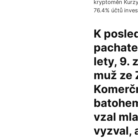
kryptoměn Kurzy,
76.4% účtů invest
K posle
pachatel
lety, 9.
muž ze 
Komerční
batohem
vzal mla
vyzval, 