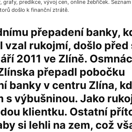
 grafy, predikce, vývoj cen, online žebříček. Sezna
orů došlo k finanční ztrátě.
dnímu přepadení banky, kd
 vzal rukojmí, došlo před
 září 2011 ve Zlíně. Osmnác
Zlínska přepadl pobočku
 banky v centru Zlína, kd
 s výbušninou. Jako rukoj
dou klientku. Ostatní pří
aby si lehli na zem, což v