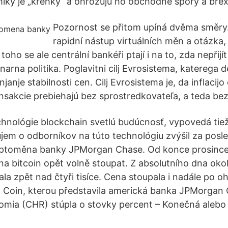
iky je „krehký“ a ohrozujú ho obchodné spory a brexi
Pozornost se přitom upíná dvěma směry.
rapidní nástup virtuálních měn a otázka, 
ho se ale centrální bankéři ptají i na to, zda nepřijít 
enarna politika. Poglavitni cilj Evrosistema, katerega d
njanje stabilnosti cen. Cilj Evrosistema je, da inflacij
sakcie prebiehajú bez sprostredkovateľa, a teda be
hnológie blockchain svetlú budúcnosť, vypovedá tiež
áujem o odborníkov na túto technológiu zvýšil za posl
yptoměna banky JPMorgan Chase. Od konce prosince
a bitcoin opět volně stoupat. Z absolutního dna oko
la zpět nad čtyři tisíce. Cena stoupala i nadále po o
Coin, kterou představila americká banka JPMorgan 
mia (CHR) stúpla o stovky percent – Konečná alebo