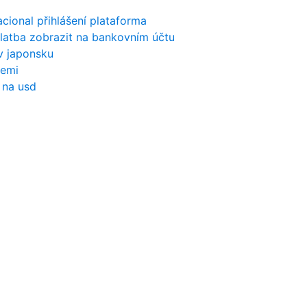
acional přihlášení plataforma
latba zobrazit na bankovním účtu
v japonsku
zemi
 na usd