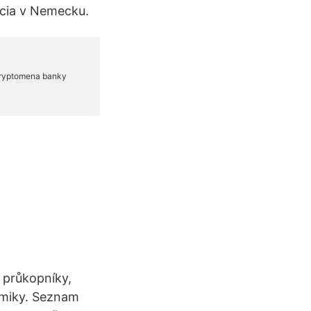
úcia v Nemecku.
 průkopníky,
omiky. Seznam