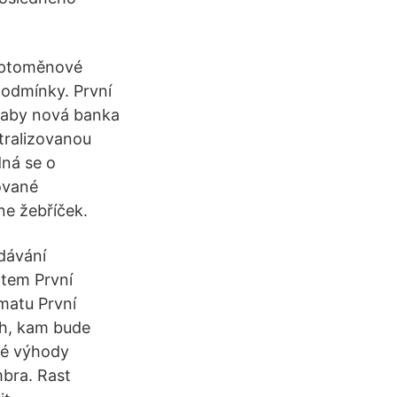
ryptoměnové
podmínky. První
, aby nová banka
tralizovanou
dná se o
ované
ne žebříček.
dávání
atem První
ématu První
ch, kam bude
ké výhody
bra. Rast