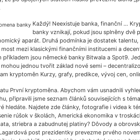
.
Každý! Neexistuje banka, finanční … K
banky vznikají, pokud jsou splněny dvě 
onomický aparát. Druhá podmínka je dostatek talentu
most mezi klasickými finančními institucemi a decen
m příkladem jsou německé banky Bitwala a Spot9. Je
í mohou jednou tvořit základ nové semi – decentraliz
m kryptoměn Kurzy, grafy, predikce, vývoj cen, onli
matu První kryptoměna. Abychom vám usnadnili vyhle
u, připravili jsme seznam článků souvisejících s tém
é hledáte. Najdete zde články, fotografie i videa k t
enie rúšok v školách, Americká ekonomika v troská
ata, striebra a zabudnutej platiny? Dôvody a obrovs
Lagardová post prezidentky prevezme prvého novem