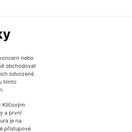
ky
í koncern nebo
tně obchodovat
nich odvozené
u tímto
m.
: Klíčovým
y a první
ura je na
vé přístupové