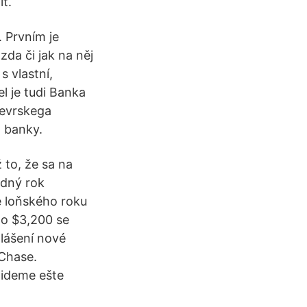
t.
 Prvním je
zda či jak na něj
s vlastní,
el je tudi Banka
o evrskega
z banky.
 to, že sa na
edný rok
 loňského roku
lo $3,200 se
hlášení nové
Chase.
 ideme ešte