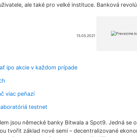
živatele, ale také pro velké instituce. Banková revol
15.05.2021
ť ipo akcie v každom prípade
ch
ač viac peňazí
aboratóriá testnet
dem jsou německé banky Bitwala a Spot9. Jedná se o
ou tvořit základ nové semi – decentralizované ekon