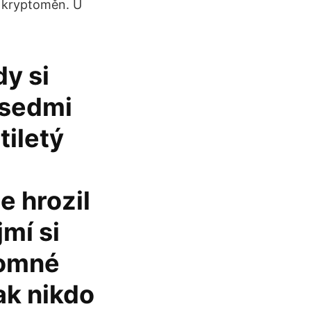
m kryptoměn. U
y si
 sedmi
tiletý
e hrozil
mí si
tomné
šak nikdo