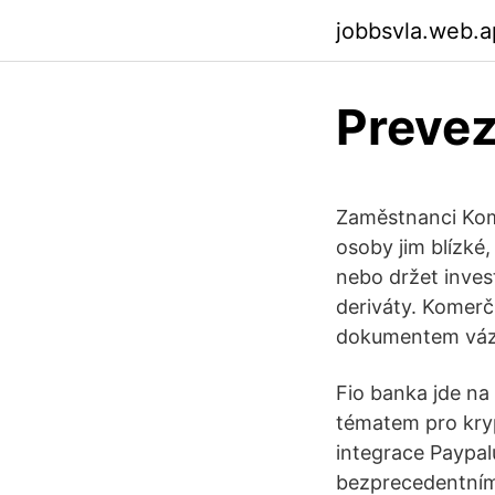
jobbsvla.web.
Preve
Zaměstnanci Kome
osoby jim blízké
nebo držet inve
deriváty. Komerčn
dokumentem vázán
Fio banka jde na
tématem pro kryp
integrace Paypal
bezprecedentním 