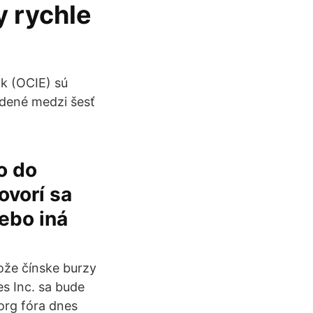
y rychle
k (OCIE) sú
adené medzi šesť
o do
ovorí sa
ebo iná
tože čínske burzy
s Inc. sa bude
org fóra dnes