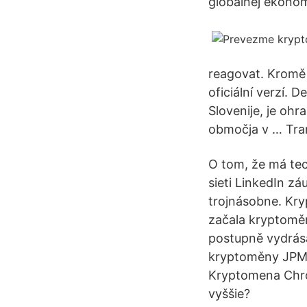
globálnej ekonom
reagovat. Kromě to
oficiální verzí. D
Slovenije, je ohra
območja v … Tran
O tom, že má tec
sieti LinkedIn z
trojnásobne. Kr
začala kryptoměn
postupně vydrása
kryptoměny JPM 
Kryptomena Chro
vyššie?