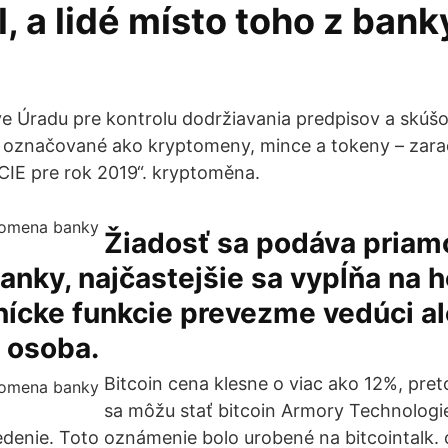
, a lidé místo toho z bank
e Úradu pre kontrolu dodržiavania predpisov a skúšo
 – označované ako kryptomeny, mince a tokeny – zar
IE pre rok 2019“. kryptoměna.
Žiadosť sa podáva priam
anky, najčastejšie sa vypĺňa na h
ícke funkcie prevezme vedúci al
 osoba.
Bitcoin cena klesne o viac ako 12%, pre
sa môžu stať bitcoin Armory Technologie
denie. Toto oznámenie bolo urobené na bitcointalk. 