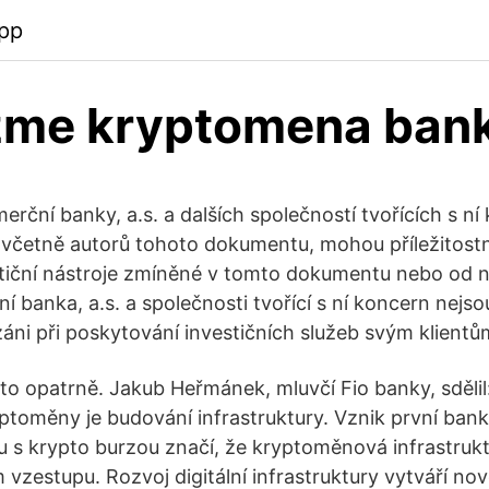
app
zme kryptomena ban
rční banky, a.s. a dalších společností tvořících s n
, včetně autorů tohoto dokumentu, mohou příležitos
stiční nástroje zmíněné v tomto dokumentu nebo od 
í banka, a.s. a společnosti tvořící s ní koncern nejso
i při poskytování investičních služeb svým klientů
 to opatrně. Jakub Heřmánek, mluvčí Fio banky, sdělil
toměny je budování infrastruktury. Vznik první bank
u s krypto burzou značí, že kryptoměnová infrastrukt
vzestupu. Rozvoj digitální infrastruktury vytváří no