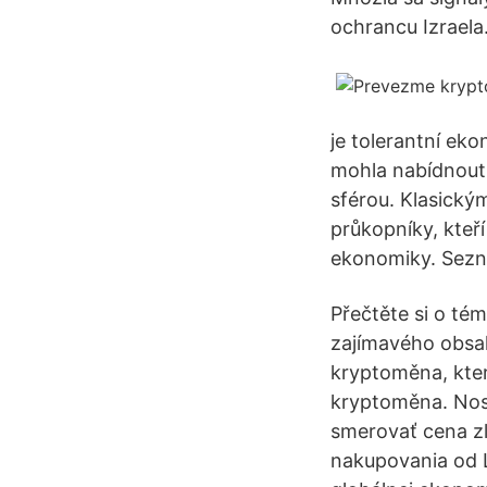
ochrancu Izraela
je tolerantní ek
mohla nabídnout 
sférou. Klasický
průkopníky, kteř
ekonomiky. Sezna
Přečtěte si o té
zajímavého obsah
kryptoměna, kter
kryptoměna. Nos
smerovať cena zl
nakupovania od 