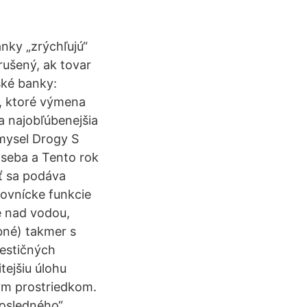
nky „zrýchľujú“
rušený, ak tovar
ské banky:
e, ktoré výmena
a najobľúbenejšia
mysel Drogy S
 seba a Tento rok
sť sa podáva
tovnícke funkcie
e nad vodou,
bné) takmer s
vestičných
tejšiu úlohu
ným prostriedkom.
posledného“