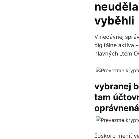
neudělal
vyběhli
V nedávnej správ
digitálne aktíva
hlavných „tém OC
vybranej b
tam účtovn
oprávnená
čoskoro meniť ve